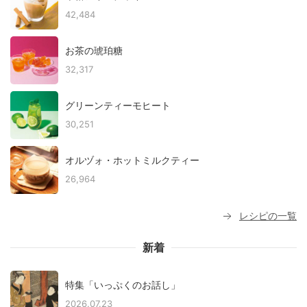
42,484
お茶の琥珀糖
32,317
グリーンティーモヒート
30,251
オルヅォ・ホットミルクティー
26,964
レシピの一覧
新着
特集「いっぷくのお話し」
2026.07.23