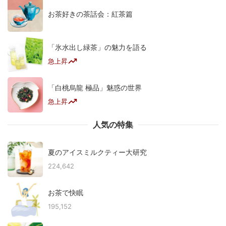
お茶好きの茶話会：紅茶篇
「氷水出し緑茶」の魅力を語る
急上昇
「白桃烏龍 極品」魅惑の世界
急上昇
人気の特集
夏のアイスミルクティー大研究
224,642
お茶で快眠
195,152