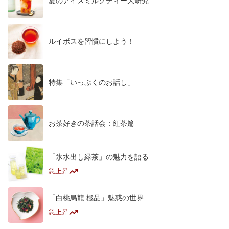
夏のアイスミルクティー大研究
ルイボスを習慣にしよう！
特集「いっぷくのお話し」
お茶好きの茶話会：紅茶篇
「氷水出し緑茶」の魅力を語る
急上昇
「白桃烏龍 極品」魅惑の世界
急上昇