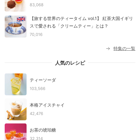
83,068
【旅する世界のティータイム vol.1】 紅茶大国イギリ
スで愛される「クリームティー」とは？
70,016
特集の一覧
人気のレシピ
ティーソーダ
103,566
本格アイスチャイ
42,476
お茶の琥珀糖
32,314