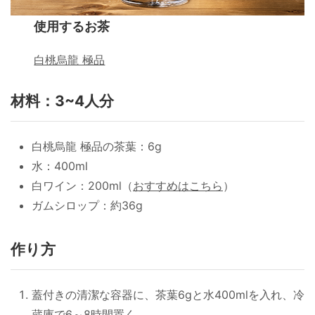
使用するお茶
白桃烏龍 極品
材料：3~4人分
白桃烏龍 極品の茶葉：6g
水：400ml
白ワイン：200ml（
おすすめはこちら
）
ガムシロップ：約36g
作り方
蓋付きの清潔な容器に、茶葉6gと水400mlを入れ、冷
蔵庫で6～8時間置く。