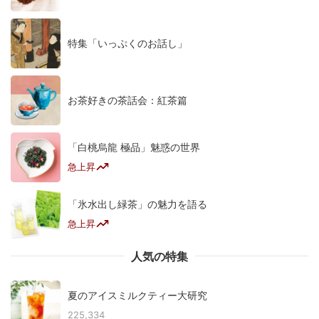
特集「いっぷくのお話し」
お茶好きの茶話会：紅茶篇
「白桃烏龍 極品」魅惑の世界
急上昇
「氷水出し緑茶」の魅力を語る
急上昇
人気の特集
夏のアイスミルクティー大研究
225,334