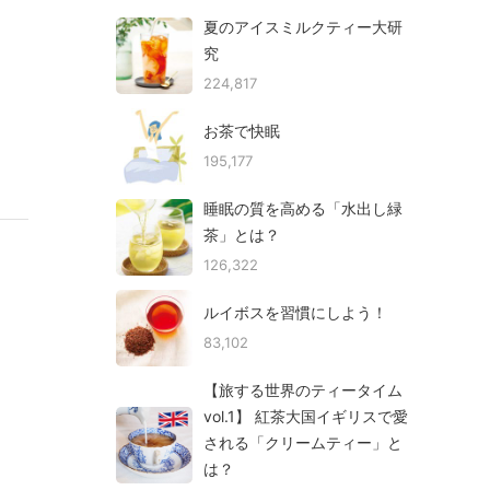
夏のアイスミルクティー大研
究
224,817
お茶で快眠
195,177
睡眠の質を高める「水出し緑
茶」とは？
126,322
ルイボスを習慣にしよう！
83,102
【旅する世界のティータイム
vol.1】 紅茶大国イギリスで愛
される「クリームティー」と
は？