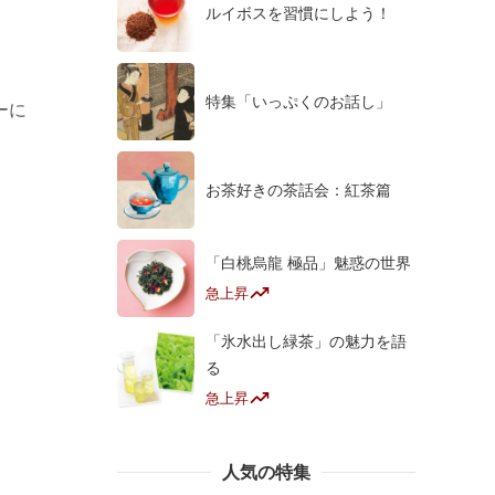
ルイボスを習慣にしよう！
特集「いっぷくのお話し」
ーに
お茶好きの茶話会：紅茶篇
「白桃烏龍 極品」魅惑の世界
急上昇
「氷水出し緑茶」の魅力を語
る
急上昇
人気の特集