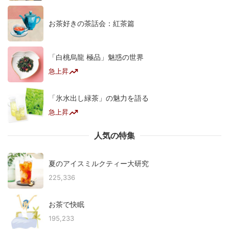
お茶好きの茶話会：紅茶篇
「白桃烏龍 極品」魅惑の世界
急上昇
「氷水出し緑茶」の魅力を語る
急上昇
人気の特集
夏のアイスミルクティー大研究
225,336
お茶で快眠
195,233