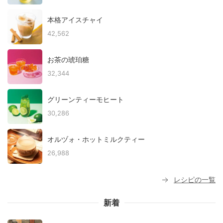
本格アイスチャイ
42,562
お茶の琥珀糖
32,344
グリーンティーモヒート
30,286
オルヅォ・ホットミルクティー
26,988
レシピの一覧
新着