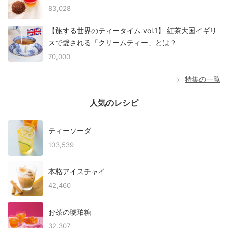
83,028
【旅する世界のティータイム vol.1】 紅茶大国イギリ
スで愛される「クリームティー」とは？
70,000
特集の一覧
人気のレシピ
ティーソーダ
103,539
本格アイスチャイ
42,460
お茶の琥珀糖
32,307