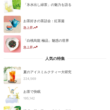
「氷水出し緑茶」の魅力を語る
お茶好きの茶話会：紅茶篇
急上昇
「白桃烏龍 極品」魅惑の世界
急上昇
人気の特集
夏のアイスミルクティー大研究
224,569
お茶で快眠
195,142