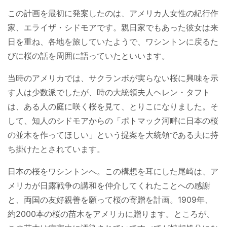
この計画を最初に発案したのは、アメリカ人女性の紀行作
家、エライザ・シドモアです。親日家でもあった彼女は来
日を重ね、各地を旅していたようで、ワシントンに戻るた
びに桜の話を周囲に語っていたといいます。
当時のアメリカでは、サクランボが実らない桜に興味を示
す人は少数派でしたが、時の大統領夫人ヘレン・タフト
は、ある人の庭に咲く桜を見て、とりこになりました。そ
して、知人のシドモアからの「ポトマック河畔に日本の桜
の並木を作ってほしい」という提案を大統領である夫に持
ち掛けたとされています。
日本の桜をワシントンへ。この構想を耳にした尾崎は、ア
メリカが日露戦争の講和を仲介してくれたことへの感謝
と、両国の友好親善を願って桜の寄贈を計画。1909年、
約2000本の桜の苗木をアメリカに贈ります。ところが、