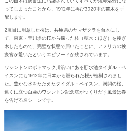
この苗木は病害虫に汚染されていてすべてが焼却処分にな
ってしまったことから、1912年に再び3020本の苗木を手
配します。
2度目に用意した桜は、兵庫県のヤマザクラを台木にし
て、東京・荒川堤の桜から採った枝（穂木：ほぎ）を接ぎ
木したもので、完璧な状態で届いたことに、アメリカの検
疫官が驚いたというエピソードが残されています。
ワシントンのポトマック川沿いにある貯水池タイダル・ベ
イスンにも1912年に日本から贈られた桜が植樹されまし
た。豊かな水をたたえたタイダル・ベイスン、満開の桜、
遠くに立つ白亜のワシントン記念塔がつくりだす風景は春
を告げる名シーンです。