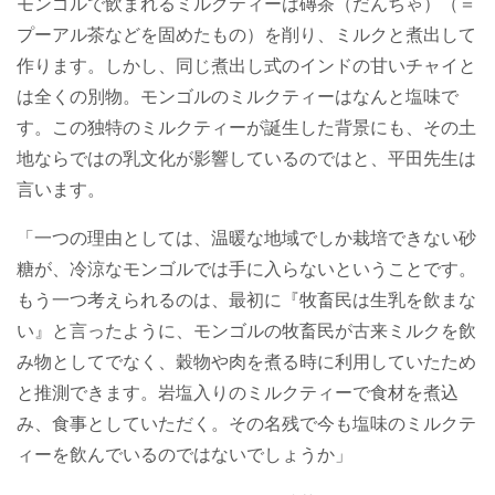
モンゴルで飲まれるミルクティーは磚茶（だんちゃ）（＝
プーアル茶などを固めたもの）を削り、ミルクと煮出して
作ります。しかし、同じ煮出し式のインドの甘いチャイと
は全くの別物。モンゴルのミルクティーはなんと塩味で
す。この独特のミルクティーが誕生した背景にも、その土
地ならではの乳文化が影響しているのではと、平田先生は
言います。
「一つの理由としては、温暖な地域でしか栽培できない砂
糖が、冷涼なモンゴルでは手に入らないということです。
もう一つ考えられるのは、最初に『牧畜民は生乳を飲まな
い』と言ったように、モンゴルの牧畜民が古来ミルクを飲
み物としてでなく、穀物や肉を煮る時に利用していたため
と推測できます。岩塩入りのミルクティーで食材を煮込
み、食事としていただく。その名残で今も塩味のミルクテ
ィーを飲んでいるのではないでしょうか」