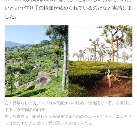
いという作り手の情熱が込められているのだなと実感しま
した。
左：見晴らしの良いハブカル茶園からの眺め。現地語で「石」を意味す
る“Kal”が茶園名の由来。
右：写真奥は、陽射しから茶樹を守るためのシェードツリー。ニルギリ
では他のエリアと比べて背の高い木が植えられる。