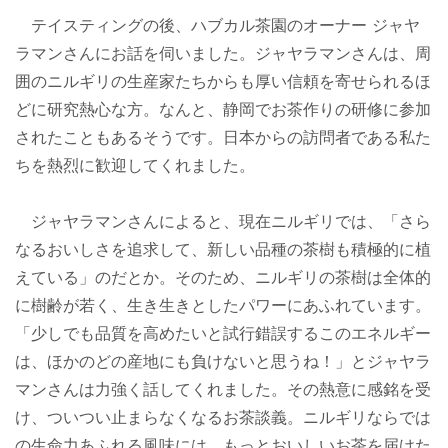
テイスティングの後、ハブカル茶園のオーナー ジャヤ
ラマンさんにお話を伺いました。ジャヤラマンさんは、周
囲のニルギリの生産家たちからも厚い信頼を寄せられるほ
どに研究熱心な方。なんと、静岡でお茶作りの研修に参加
されたこともあるそうです。日本からの訪問者である私た
ちを熱烈に歓迎してくれました。
ジャヤラマンさんによると、現在ニルギリでは、「さら
なるおいしさを追求して、新しい品種の茶樹も積極的に植
えている」のだとか。そのため、ニルギリの茶樹は全体的
に樹齢が若く、生き生きとしたパワーにあふれています。
「少しでも品質を高めたいと試行錯誤するこのエネルギー
は、ほかのどの産地にも負けないと思うね！」とジャヤラ
マンさんは力強く話してくれました。その熱意に感銘を受
け、ついつい止まらなくなるお茶談義。ニルギリならでは
の生命力あふれる風味には、もっとおいしいお茶を届けた