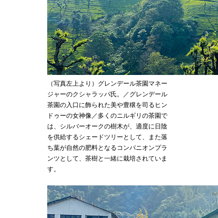
（写真左上より）グレンデール茶園マネー
ジャーのクシャラッパ氏。／グレンデール
茶園の入口に飾られた美や豊穣を司るヒン
ドゥーの女神像／多くのニルギリの茶園で
は、シルバーオークの樹木が、適度に日陰
を供給するシェードツリーとして、また落
ち葉が自然の肥料となるコンパニオンプラ
ンツとして、茶樹と一緒に栽培されていま
す。