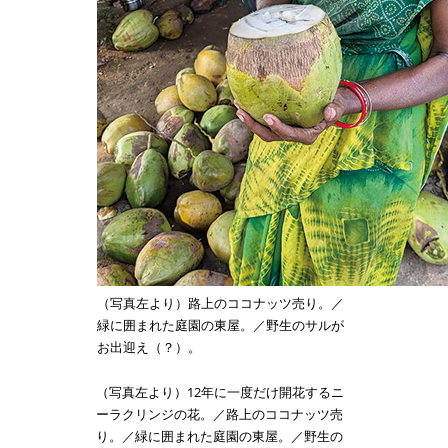
（写真左より）路上のココナッツ売り。／
緑に囲まれた庭園の東屋。／野生のサルが
お出迎え（？）。
（写真左より）12年に一度だけ開花するニ
ーラクリンジの花。／路上のココナッツ売
り。／緑に囲まれた庭園の東屋。／野生の