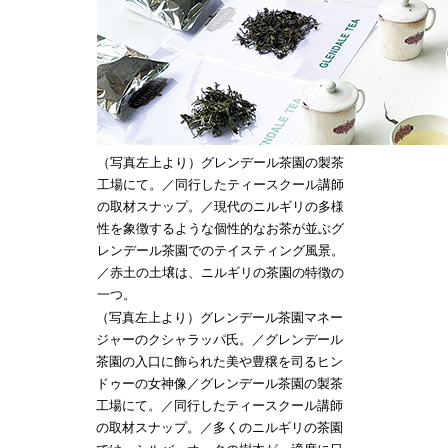
（写真左上より）グレンデール茶園の製茶
工場にて。／同行したティースクール講師
の取材スナップ。／現代のニルギリの多様
性を象徴するような個性的なお茶が並ぶグ
レンデール茶園でのテイスティング風景。
／赤土の土壌は、ニルギリの茶園の特徴の
一つ。
（写真左上より）グレンデール茶園マネー
ジャーのクシャラッパ氏。／グレンデール
茶園の入口に飾られた美や豊穣を司るヒン
ドゥーの女神像／グレンデール茶園の製茶
工場にて。／同行したティースクール講師
の取材スナップ。／多くのニルギリの茶園