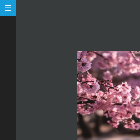
お
た
よ
り。
2024
年
3
月
号