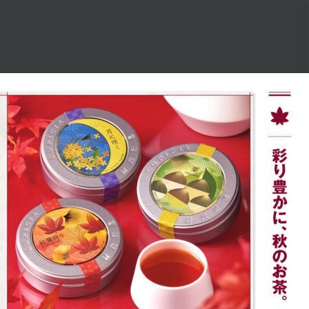
お
た
よ
り。
2023
年
9
月
号