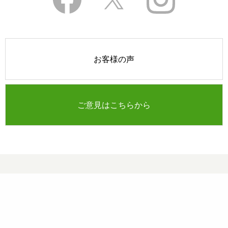
お客様の声
ご意見はこちらから
ルピシア ブランド
ルピシアは、お茶を中心とした多様な食文化やライフスタイルを提案し