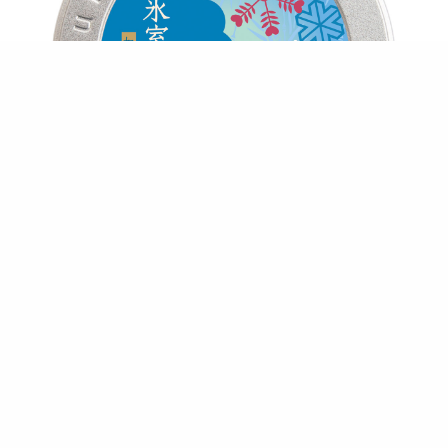
[8245] 氷室びらき Himuro biraki
夏の始まりを告げる「氷室びらき」の献上雪のようにきら
きら輝く白い金平糖。すっきりとしたぶどうの香りが、釜
炒り茶の甘みを引き立てる夏限定茶です。
【季節限定・6月～8月頃】