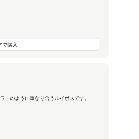
アで購入
。
アワーのように重なり合うルイボスです。