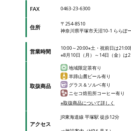
FAX
0463-23-6300
〒254-8510
住所
神奈川県平塚市天沼10-1 ららぽー
10:00～20:00※土・祝前日は21:0
営業時間
※8月10日（月）～14日（金）は21
地域限定茶有り
羊蹄山麓ビール有り
グラス＆ソルベ有り
取扱商品
ニセコ焙煎所コーヒー有り
※取扱商品について詳しく
JR東海道線 平塚駅 徒歩12分
アクセス