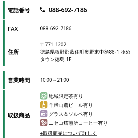
088-692-7186
電話番号
FAX
088-692-7186
〒771-1202
住所
徳島県板野郡藍住町奥野東中須88-1 ゆめ
タウン徳島 1F
営業時間
10:00～21:00
地域限定茶有り
羊蹄山麓ビール有り
グラス＆ソルベ有り
取扱商品
ニセコ焙煎所コーヒー有り
※取扱商品について詳しく